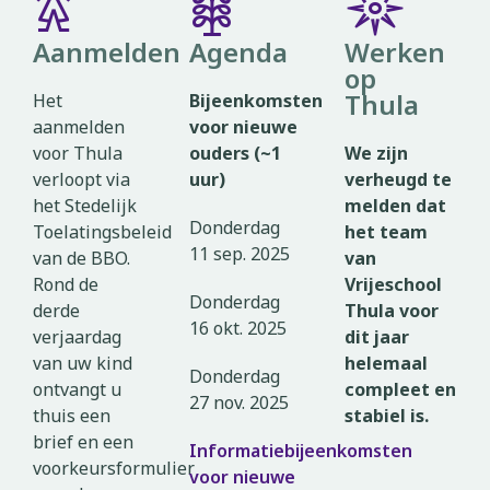
𖠋
𖥎
𖤓
Aanmelden
Agenda
Werken
op
Thula
Het
Bijeenkomsten
aanmelden
voor nieuwe
voor Thula
ouders (~1
We zijn
verloopt via
uur)
verheugd te
het Stedelijk
melden dat
Donderdag
Toelatingsbeleid
het team
11 sep. 2025
van de BBO.
van
Rond de
Vrijeschool
Donderdag
derde
Thula voor
16 okt. 2025
verjaardag
dit jaar
van uw kind
helemaal
Donderdag
ontvangt u
compleet en
27 nov. 2025
thuis een
stabiel is.
brief en een
Informatiebijeenkomsten
voorkeursformulier
voor nieuwe